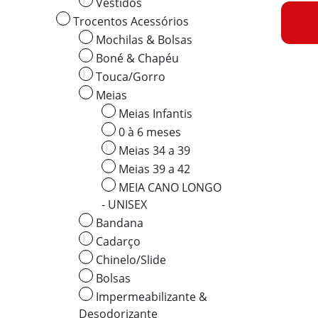
Vestidos
Trocentos Acessórios
Mochilas & Bolsas
Boné & Chapéu
Touca/Gorro
Meias
Meias Infantis
0 à 6 meses
Meias 34 a 39
Meias 39 a 42
MEIA CANO LONGO
- UNISEX
Bandana
Cadarço
Chinelo/Slide
Bolsas
Impermeabilizante &
Desodorizante