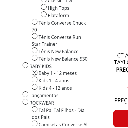
Classic Low
High Tops
Plataform
Tênis Converse Chuck
70
Tênis Converse Run
Star Trainer
Tênis New Balance
CT 
Tênis New Balance 530
TAYL
BABY KIDS
PREÇ
Baby 1 - 12 meses
Kids 1 - 4 anos
Kids 4 - 12 anos
Lançamentos
PREÇ
ROCKWEAR
Tal Pai Tal Filhos - Dia
dos Pais
Camisetas Converse All